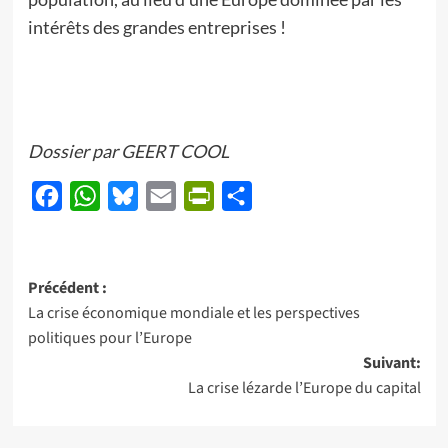
intérêts des grandes entreprises !
Dossier par GEERT COOL
Facebook
WhatsApp
Bluesky
Email
PrintFriendly
Partager
Navigation
Précédent :
La crise économique mondiale et les perspectives
d’article
politiques pour l’Europe
Suivant:
La crise lézarde l’Europe du capital