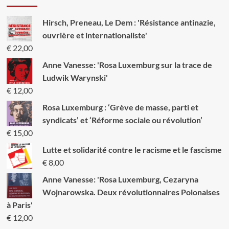
Hirsch, Preneau, Le Dem : 'Résistance antinazie,
ouvrière et internationaliste'
€
22,00
Anne Vanesse: 'Rosa Luxemburg sur la trace de
Ludwik Warynski'
€
12,00
Rosa Luxemburg : ‘Grève de masse, parti et
syndicats’ et ‘Réforme sociale ou révolution’
€
15,00
Lutte et solidarité contre le racisme et le fascisme
€
8,00
Anne Vanesse: 'Rosa Luxemburg, Cezaryna
Wojnarowska. Deux révolutionnaires Polonaises
à Paris'
€
12,00