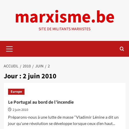
Aller
marxisme.be
au
contenu
SITE DE MILITANTS MARXISTES
Menu
principal
ACCUEIL
2010
JUIN
2
Jour :
2 juin 2010
Europe
Le Portugal au bord de l’incendie
2 juin 2010
Préparons-nous à une lutte de masse ‘‘Vladimir Lénine a dit un
jour qu'une révolution se développe lorsque ceux d’en haut...