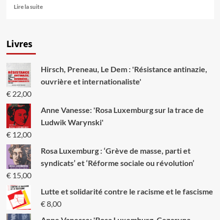
En
Lire la suite
savoir
plus
sur
Livres
Le
Portugal
au
Hirsch, Preneau, Le Dem : 'Résistance antinazie,
bord
de
ouvrière et internationaliste'
l’incendie
€
22,00
Anne Vanesse: 'Rosa Luxemburg sur la trace de
Ludwik Warynski'
€
12,00
Rosa Luxemburg : ‘Grève de masse, parti et
syndicats’ et ‘Réforme sociale ou révolution’
€
15,00
Lutte et solidarité contre le racisme et le fascisme
€
8,00
Anne Vanesse: 'Rosa Luxemburg, Cezaryna