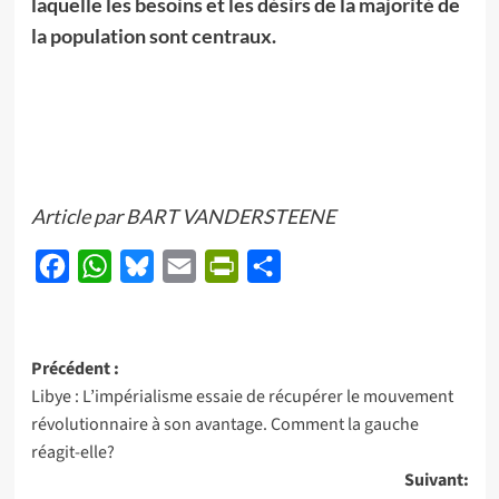
laquelle les besoins et les désirs de la majorité de
la population sont centraux.
Article par BART VANDERSTEENE
Facebook
WhatsApp
Bluesky
Email
PrintFriendly
Partager
Navigation
Précédent :
Libye : L’impérialisme essaie de récupérer le mouvement
d’article
révolutionnaire à son avantage. Comment la gauche
réagit-elle?
Suivant: