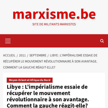
Aller
marxisme.be
au
contenu
SITE DE MILITANTS MARXISTES
Menu
principal
ACCUEIL
2011
SEPTEMBRE
LIBYE : L’IMPÉRIALISME ESSAIE DE
RÉCUPÉRER LE MOUVEMENT RÉVOLUTIONNAIRE À SON AVANTAGE.
COMMENT LA GAUCHE RÉAGIT-ELLE?
Moyen-Orient et Afrique du Nord
Libye : L’impérialisme essaie de
récupérer le mouvement
révolutionnaire à son avantage.
Comment la gauche réagit-elle?