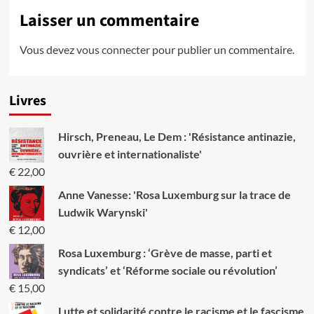
Laisser un commentaire
Vous devez
vous connecter
pour publier un commentaire.
Livres
Hirsch, Preneau, Le Dem : 'Résistance antinazie,
ouvrière et internationaliste'
€
22,00
Anne Vanesse: 'Rosa Luxemburg sur la trace de
Ludwik Warynski'
€
12,00
Rosa Luxemburg : ‘Grève de masse, parti et
syndicats’ et ‘Réforme sociale ou révolution’
€
15,00
Lutte et solidarité contre le racisme et le fascisme