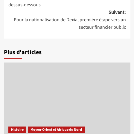
d’article
dessus-dessous
Suivant:
Pour la nationalisation de Dexia, première étape vers un
secteur financier public
Plus d'articles
Histoire
Moyen-Orient et Afrique du Nord