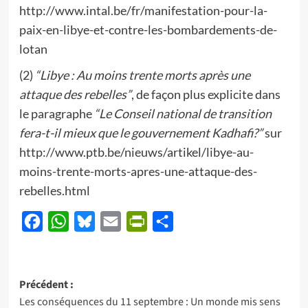
http://www.intal.be/fr/manifestation-pour-la-
paix-en-libye-et-contre-les-bombardements-de-
lotan
(2)
“Libye : Au moins trente morts après une
attaque des rebelles”
, de façon plus explicite dans
le paragraphe
“Le Conseil national de transition
fera-t-il mieux que le gouvernement Kadhafi?”
sur
http://www.ptb.be/nieuws/artikel/libye-au-
moins-trente-morts-apres-une-attaque-des-
rebelles.html
Facebook
WhatsApp
Bluesky
Email
PrintFriendly
Partager
Navigation
Précédent :
Les conséquences du 11 septembre : Un monde mis sens