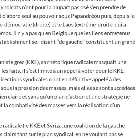
syndicats n’ont pour la plupart pas osé s’en prendre de
t d’abord seul au pouvoir sous Papandréou puis, depuis le
-démocratie (droite) et le Laos (extrême-droite, qui a
os. Il n’y a pas qu’en Belgique que les liens entretenus
establishment soi-disant ‘‘de gauche’’ constituent un grand
niste grec (KKE), sa rhétorique radicale masquait une
les faits, il s’est limité à un appel à voter pour le KKE.
irections syndicales n’ont en définitive appelé à des
s sous la pression des masses, mais elles se sont succédées
ien claire et sans qu’un plan d’action et une stratégie ne
t la combativité des masses vers la réalisation d’un
 radicale (le KKE et Syriza, une coalition de la gauche
clairs tant sur le plan syndical, en ne voulant pas se