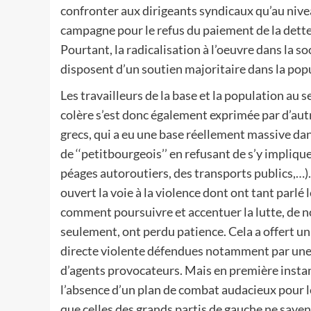
confronter aux dirigeants syndicaux qu’au niv
campagne pour le refus du paiement de la dette 
Pourtant, la radicalisation à l’oeuvre dans la s
disposent d’un soutien majoritaire dans la popu
Les travailleurs de la base et la population au
colère s’est donc également exprimée par d’a
grecs, qui a eu une base réellement massive da
de ‘‘petitbourgeois’’ en refusant de s’y impliq
péages autoroutiers, des transports publics,…). 
ouvert la voie à la violence dont ont tant parlé
comment poursuivre et accentuer la lutte, de
seulement, ont perdu patience. Cela a offert un 
directe violente défendues notamment par une p
d’agents provocateurs. Mais en première instanc
l’absence d’un plan de combat audacieux pour l
que celles des grands partis de gauche ne savent