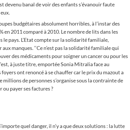
est devenu banal de voir des enfants s’évanouir faute
 eux.
coupes budgétaires absolument horribles, à l’instar des
0% en 2011 comparé à 2010. Le nombre de lits dans les
le pays. L’Etat compte sur la solidarité familiale,
 aux manques. ‘‘Ce n’est pas la solidarité familiale qui
trouver des médicaments pour soigner un cancer ou pour les
s’est, à juste titre, emportée Sonia Mitralia face au
s foyers ont renoncé à se chauffer car le prix du mazout a
de millions de personnes s’organise sous la contrainte de
er ou payer ses factures ?
importe quel danger, il n’y a que deux solutions : la lutte