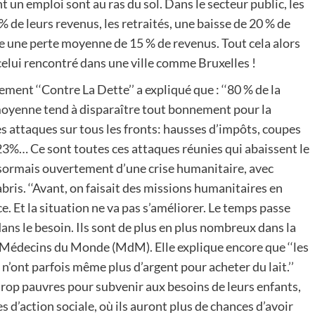
nt un emploi sont au ras du sol. Dans le secteur public, les
 de leurs revenus, les retraités, une baisse de 20 % de
ve une perte moyenne de 15 % de revenus. Tout cela alors
 celui rencontré dans une ville comme Bruxelles !
ment ‘‘Contre La Dette’’ a expliqué que : ‘‘80 % de la
 moyenne tend à disparaître tout bonnement pour la
es attaques sur tous les fronts: hausses d’impôts, coupes
à 23%… Ce sont toutes ces attaques réunies qui abaissent le
désormais ouvertement d’une crise humanitaire, avec
is. ‘‘Avant, on faisait des missions humanitaires en
. Et la situation ne va pas s’améliorer. Le temps passe
 dans le besoin. Ils sont de plus en plus nombreux dans la
de Médecins du Monde (MdM). Elle explique encore que ‘‘les
n’ont parfois même plus d’argent pour acheter du lait.’’
 trop pauvres pour subvenir aux besoins de leurs enfants,
d’action sociale, où ils auront plus de chances d’avoir