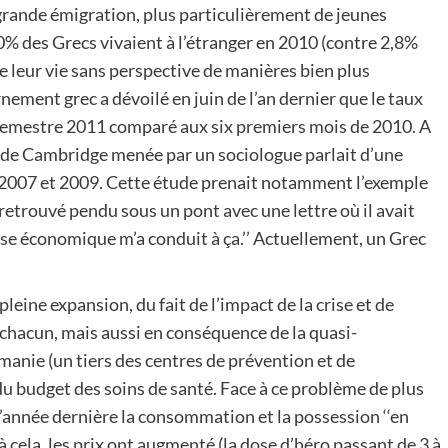
e grande émigration, plus particulièrement de jeunes
% des Grecs vivaient à l’étranger en 2010 (contre 2,8%
e leur vie sans perspective de manières bien plus
rnement grec a dévoilé en juin de l’an dernier que le taux
semestre 2011 comparé aux six premiers mois de 2010. A
é de Cambridge menée par un sociologue parlait d’une
 2007 et 2009. Cette étude prenait notamment l’exemple
etrouvé pendu sous un pont avec une lettre où il avait
crise économique m’a conduit à ça.’’ Actuellement, un Grec
leine expansion, du fait de l’impact de la crise et de
 chacun, mais aussi en conséquence de la quasi-
manie (un tiers des centres de prévention et de
du budget des soins de santé. Face à ce problème de plus
 l’année dernière la consommation et la possession ‘‘en
à cela, les prix ont augmenté (la dose d’héro passant de 3 à