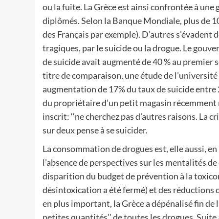
ou la fuite. La Grèce est ainsi confrontée à un
diplômés. Selon la Banque Mondiale, plus de 10
des Français par exemple). D’autres s’évadent d
tragiques, par le suicide ou la drogue. Le gouve
de suicide avait augmenté de 40 % au premier 
titre de comparaison, une étude de l’universit
augmentation de 17% du taux de suicide entre
du propriétaire d’un petit magasin récemment r
inscrit: ‘‘ne cherchez pas d’autres raisons. La 
sur deux pense à se suicider.
La consommation de drogues est, elle aussi, en p
l’absence de perspectives sur les mentalités de
disparition du budget de prévention à la toxico
désintoxication a été fermé) et des réductions 
en plus important, la Grèce a dépénalisé fin de
petites quantités’’ de toutes les drogues. Suite 