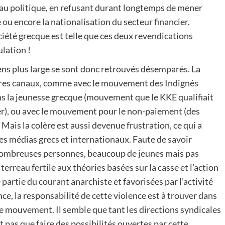
eau politique, en refusant durant longtemps de mener
ou encore la nationalisation du secteur financier.
ociété grecque est telle que ces deux revendications
lation !
 sens plus large se sont donc retrouvés désemparés. La
utres canaux, comme avec le mouvement des Indignés
ns la jeunesse grecque (mouvement que le KKE qualifiait
uer), ou avec le mouvement pour le non-paiement (des
Mais la colère est aussi devenue frustration, ce qui a
 les médias grecs et internationaux. Faute de savoir
 nombreuses personnes, beaucoup de jeunes mais pas
terreau fertile aux théories basées sur la casse et l’action
artie du courant anarchiste et favorisées par l’activité
e, la responsabilité de cette violence est à trouver dans
e mouvement. Il semble que tant les directions syndicales
 pas que faire des possibilités ouvertes par cette