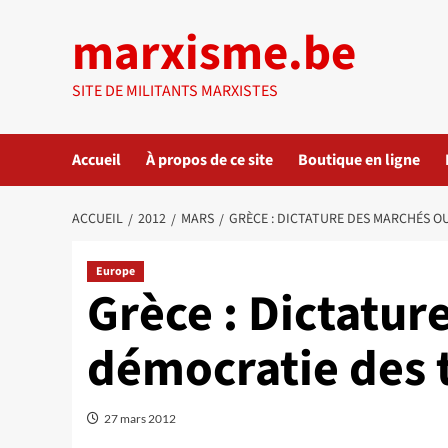
Aller
marxisme.be
au
contenu
SITE DE MILITANTS MARXISTES
Accueil
À propos de ce site
Boutique en ligne
ACCUEIL
2012
MARS
GRÈCE : DICTATURE DES MARCHÉS O
Europe
Grèce : Dictatur
démocratie des t
27 mars 2012