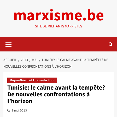
Aller
marxisme.be
au
contenu
SITE DE MILITANTS MARXISTES
Menu
principal
ACCUEIL
2013
MAI
TUNISIE: LE CALME AVANT LA TEMPÊTE? DE
NOUVELLES CONFRONTATIONS À L’HORIZON
Moyen-Orient et Afrique du Nord
Tunisie: le calme avant la tempête?
De nouvelles confrontations à
l’horizon
9 mai 2013