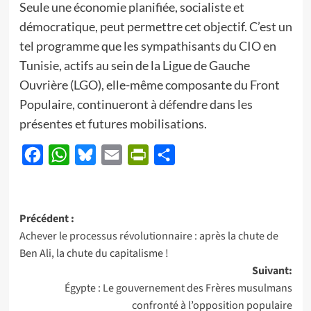
Seule une économie planifiée, socialiste et
démocratique, peut permettre cet objectif. C’est un
tel programme que les sympathisants du CIO en
Tunisie, actifs au sein de la Ligue de Gauche
Ouvrière (LGO), elle-même composante du Front
Populaire, continueront à défendre dans les
présentes et futures mobilisations.
Facebook
WhatsApp
Bluesky
Email
PrintFriendly
Partager
Navigation
Précédent :
Achever le processus révolutionnaire : après la chute de
d’article
Ben Ali, la chute du capitalisme !
Suivant:
Égypte : Le gouvernement des Frères musulmans
confronté à l’opposition populaire