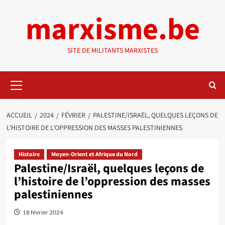
Aller
marxisme.be
au
contenu
SITE DE MILITANTS MARXISTES
Menu
principal
ACCUEIL
2024
FÉVRIER
PALESTINE/ISRAËL, QUELQUES LEÇONS DE
L’HISTOIRE DE L’OPPRESSION DES MASSES PALESTINIENNES
Histoire
Moyen-Orient et Afrique du Nord
Palestine/Israël, quelques leçons de
l’histoire de l’oppression des masses
palestiniennes
18 février 2024