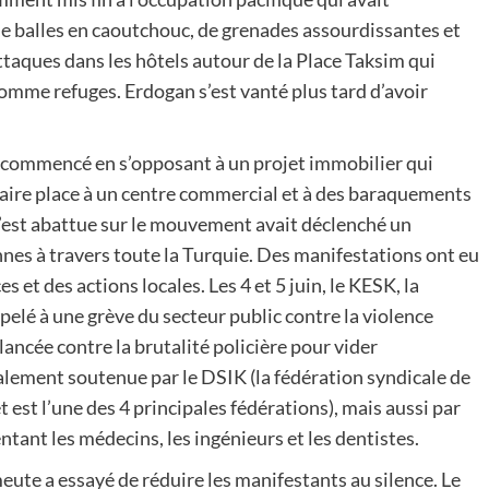
de balles en caoutchouc, de grenades assourdissantes et
taques dans les hôtels autour de la Place Taksim qui
omme refuges. Erdogan s’est vanté plus tard d’avoir
commencé en s’opposant à un projet immobilier qui
 faire place à un centre commercial et à des baraquements
 s’est abattue sur le mouvement avait déclenché un
nes à travers toute la Turquie. Des manifestations ont eu
s et des actions locales. Les 4 et 5 juin, le KESK, la
pelé à une grève du secteur public contre la violence
 lancée contre la brutalité policière pour vider
également soutenue par le DSIK (la fédération syndicale de
st l’une des 4 principales fédérations), mais aussi par
ant les médecins, les ingénieurs et les dentistes.
eute a essayé de réduire les manifestants au silence. Le