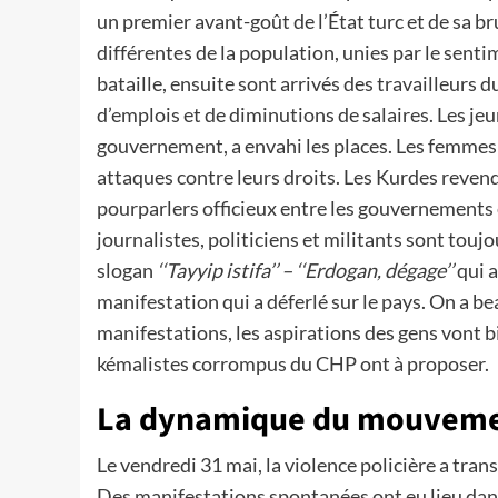
un premier avant-goût de l’État turc et de sa 
différentes de la population, unies par le sentime
bataille, ensuite sont arrivés des travailleurs 
d’emplois et de diminutions de salaires. Les je
gouvernement, a envahi les places. Les femmes 
attaques contre leurs droits. Les Kurdes revend
pourparlers officieux entre les gouvernements 
journalistes, politiciens et militants sont tou
slogan
‘‘Tayyip istifa’’ – ‘‘Erdogan, dégage’’
qui a
manifestation qui a déferlé sur le pays. On a b
manifestations, les aspirations des gens vont bi
kémalistes corrompus du CHP ont à proposer.
La dynamique du mouvem
Le vendredi 31 mai, la violence policière a tr
Des manifestations spontanées ont eu lieu dans 