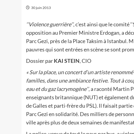
30 juin 2013
‘‘Violence guerrière’’
, c’est ainsi que le comité
opposition au Premier Ministre Erdogan, a décrit
Parc Gezi, près de la Place Taksim à Istanbul. M
pauvres qui sont entrées en scène se sont prom
Dossier par
KAI STEIN
, CIO
« Sur la place, un concert d’un artiste renommé
familles, dans une ambiance festive. Tout à coup
eau et du gaz lacrymogène’’
, a raconté Martin 
enseignants britannique (NUT) et également du 
de Galles et parti-frère du PSL). Il faisait part
Parc Gezi en solidarité. Des milliers de person
ville après plus de deux semaines de manifesta
La police, venue de tout le pays par bus, a viol