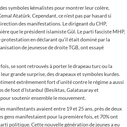
 des symboles kémalistes pour montrer leur colère,
emal Atatürk. Cependant, ce n’est pas par hasard si
direction des manifestations. Le dirigeant du CHP,
ère que le président islamiste Gül. Le parti fasciste MHP,
protestation en déclarant qu’il était dominé par la
anisation de jeunesse de droite TGB, ont essayé
ois, se sont retrouvés à porter le drapeau turc ou la
à leur grande surprise, des drapeaux et symboles kurdes.
ntiment extrêmement fort d’unité contre le régime a aussi
ubs de foot d’Istanbul (Besiktas, Galatasaray et
e pour soutenir ensemble le mouvement.
des manifestants avaient entre 19 et 25 ans, près de deux
des gens manifestaient pour la première fois, et 70% ont
parti politique. Cette nouvelle génération de jeunes a eu