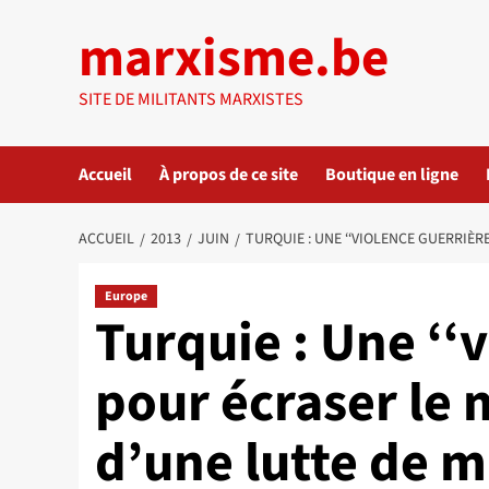
Aller
marxisme.be
au
contenu
SITE DE MILITANTS MARXISTES
Accueil
À propos de ce site
Boutique en ligne
ACCUEIL
2013
JUIN
TURQUIE : UNE ‘‘VIOLENCE GUERRIÈ
Europe
Turquie : Une ‘‘
pour écraser le
d’une lutte de 