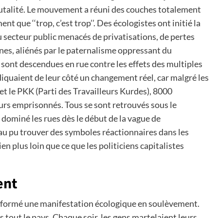
brutalité. Le mouvement a réuni des couches totalement
nt que ‘‘trop, c’est trop’’. Des écologistes ont initié la
du secteur public menacés de privatisations, de pertes
unes, aliénés par le paternalisme oppressant du
sont descendues en rue contre les effets des multiples
iquaient de leur côté un changement réel, car malgré les
et le PKK (Parti des Travailleurs Kurdes), 8000
jours emprisonnés. Tous se sont retrouvés sous le
 dominé les rues dès le début de la vague de
eau pu trouver des symboles réactionnaires dans les
en plus loin que ce que les politiciens capitalistes
ent
ansformé une manifestation écologique en soulèvement.
tout le pays. Chaque soir, les gens martelaient leurs