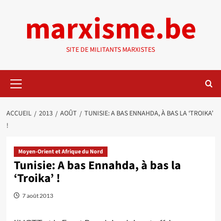
Aller
marxisme.be
au
contenu
SITE DE MILITANTS MARXISTES
Menu
principal
ACCUEIL
2013
AOÛT
TUNISIE: A BAS ENNAHDA, À BAS LA ‘TROIKA’
!
Moyen-Orient et Afrique du Nord
Tunisie: A bas Ennahda, à bas la
‘Troika’ !
7 août 2013