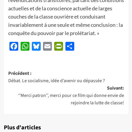
revendications transitoires, partant des conditions
actuelles et de la conscience actuelle de larges
couches de la classe ouvrière et conduisant
invariablement à une seule et même conclusion : la
conquête du pouvoir par le prolétariat. »
Facebook
WhatsApp
Bluesky
Email
PrintFriendly
Partager
Navigation
Précédent :
Débat. Le socialisme, idée d’avenir ou dépassée ?
d’article
Suivant:
‘‘Merci patron’’, merci pour ce film qui donne envie de
rejoindre la lutte de classe!
Plus d'articles