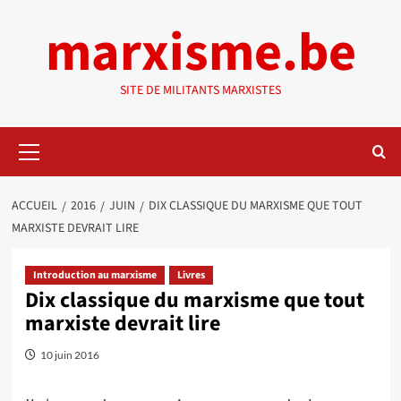
Aller
marxisme.be
au
contenu
SITE DE MILITANTS MARXISTES
Menu
principal
ACCUEIL
2016
JUIN
DIX CLASSIQUE DU MARXISME QUE TOUT
MARXISTE DEVRAIT LIRE
Introduction au marxisme
Livres
Dix classique du marxisme que tout
marxiste devrait lire
10 juin 2016