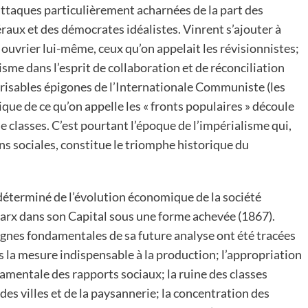
attaques particulièrement acharnées de la part des
éraux et des démocrates idéalistes. Vinrent s’ajouter à
 ouvrier lui-même, ceux qu’on appelait les révisionnistes;
xisme dans l’esprit de collaboration et de réconciliation
éprisables épigones de l’Internationale Communiste (les
tique de ce qu’on appelle les « fronts populaires » découle
de classes. C’est pourtant l’époque de l’impérialisme qui,
ns sociales, constitue le triomphe historique du
 déterminé de l’évolution économique de la société
arx dans son Capital sous une forme achevée (1867).
ignes fondamentales de sa future analyse ont été tracées
ns la mesure indispensable à la production; l’appropriation
amentale des rapports sociaux; la ruine des classes
des villes et de la paysannerie; la concentration des