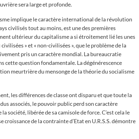
ouvrière sera large et profonde.
sme implique le caractère international de la révolution
ys civilisés tout au moins, est une des premières
nt ultérieur du capitalisme a si étroitement lié les unes
civilisées » et « non-civilisées », que le problème de la
tivement pris un caractère mondial. La bureaucratie
dans cette question fondamentale. La dégénérescence
tration meurtrière du mensonge de la théorie du socialisme
nt, les différences de classe ont disparu et que toute la
dus associés, le pouvoir public perd son caractère
e la société, libérée de sa camisole de force. C’est cela le
e croissance de la contrainte d’Etat en U.R.S.S. démontre