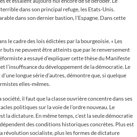
és et essaient aujourd’hui encore de se dérober. Le
terrible dans son principal refuge, les Etats-Unis.
arable dans son dernier bastion, l’Espagne. Dans cette
ns le cadre des lois édictées par la bourgeoisie. « Les
buts ne peuvent être atteints que par le renversement
e réformiste a essayé d’expliquer cette thèse du Manifeste
et l’insuffisance du développement de la démocratie. Le
t d’une longue série d’autres, démontre que, si quelque
éformistes elles-mêmes.
 société, il faut que la classe ouvrière concentre dans ses
acles politiques sur la voie de l’ordre nouveau. Le
est la dictature. En même temps, c’est la seule démocratie
dépendent des conditions historiques concrètes. Plus est
 révolution socialiste, plus les formes de dictature