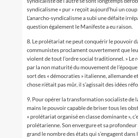
syndicaliste de l’autre se sont longtemps dérob
syndicalisme « pur » reçoit aujourd’hui un coup 
L’anarcho-syndicalisme a subi une défaite irrép
question également le Manifeste a eu raison.
8. Le prolétariat ne peut conquérir le pouvoir da
communistes proclament ouvertement que leur 
violent de tout l’ordre social traditionnel. » L
par la non maturité du mouvement de l’époque 
sort des « démocraties » italienne, allemande e
chose n’était pas mûr, il s’agissait des idées r
9. Pour opérer la transformation socialiste de la
mains le pouvoir capable de briser tous les obst
« prolétariat organisé en classe dominante », c’
prolétarienne. Son envergure et sa profondeur 
grand le nombre des états qui s’engagent dans la