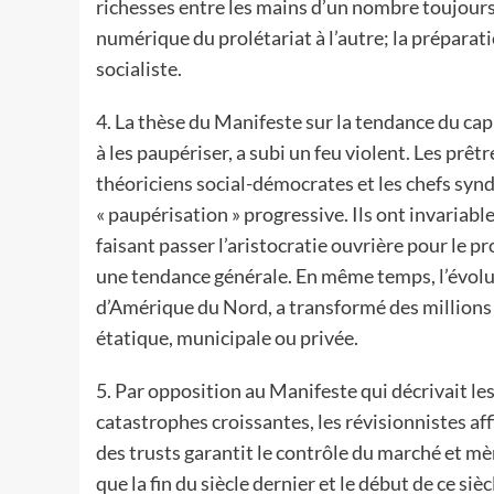
richesses entre les mains d’un nombre toujours
numérique du prolétariat à l’autre; la préparat
socialiste.
4. La thèse du Manifeste sur la tendance du cap
à les paupériser, a subi un feu violent. Les prêtr
théoriciens social-démocrates et les chefs syndi
« paupérisation » progressive. Ils ont invariabl
faisant passer l’aristocratie ouvrière pour le 
une tendance générale. En même temps, l’évolut
d’Amérique du Nord, a transformé des millions d
étatique, municipale ou privée.
5. Par opposition au Manifeste qui décrivait l
catastrophes croissantes, les révisionnistes a
des trusts garantit le contrôle du marché et mèn
que la fin du siècle dernier et le début de ce s