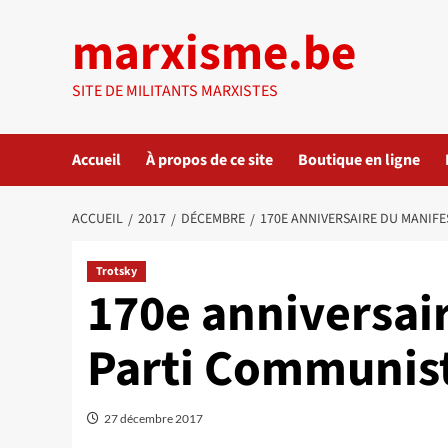
Aller
marxisme.be
au
contenu
SITE DE MILITANTS MARXISTES
Accueil
À propos de ce site
Boutique en ligne
ACCUEIL
2017
DÉCEMBRE
170E ANNIVERSAIRE DU MANIF
Trotsky
170e anniversai
Parti Communis
27 décembre 2017