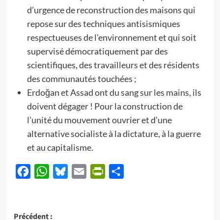
d’urgence de reconstruction des maisons qui
repose sur des techniques antisismiques
respectueuses de l’environnement et qui soit
supervisé démocratiquement par des
scientifiques, des travailleurs et des résidents
des communautés touchées ;
Erdoğan et Assad ont du sang sur les mains, ils
doivent dégager ! Pour la construction de
l’unité du mouvement ouvrier et d’une
alternative socialiste à la dictature, à la guerre
et au capitalisme.
Facebook
WhatsApp
Bluesky
Email
PrintFriendly
Partager
Navigation
Précédent :