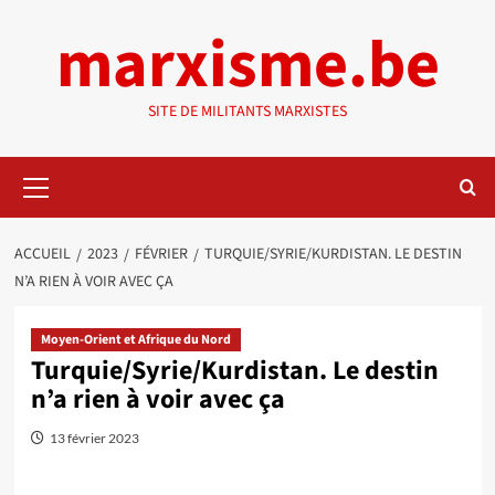
Aller
marxisme.be
au
contenu
SITE DE MILITANTS MARXISTES
Menu
principal
ACCUEIL
2023
FÉVRIER
TURQUIE/SYRIE/KURDISTAN. LE DESTIN
N’A RIEN À VOIR AVEC ÇA
Moyen-Orient et Afrique du Nord
Turquie/Syrie/Kurdistan. Le destin
n’a rien à voir avec ça
13 février 2023