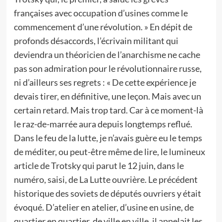
françaises avec occupation d’usines comme le
commencement d’une révolution. » En dépit de
profonds désaccords, l’écrivain militant qui
deviendra un théoricien de l’anarchisme ne cache
pas son admiration pour le révolutionnaire russe,
ni d’ailleurs ses regrets : « De cette expérience je
devais tirer, en définitive, une leçon. Mais avec un
certain retard. Mais trop tard. Car à ce moment-là
le raz-de-marrée aura depuis longtemps reflué.
Dans le feu de la lutte, je n’avais guère eu le temps
de méditer, ou peut-être même de lire, le lumineux
article de Trotsky qui parut le 12 juin, dans le
numéro, saisi, de La Lutte ouvrière. Le précédent
historique des soviets de députés ouvriers y était
évoqué. D’atelier en atelier, d’usine en usine, de
quartier en quartier, de ville en ville, il appelait les