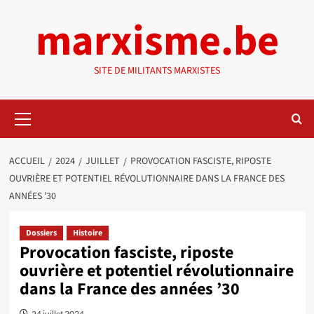
Aller
marxisme.be
au
contenu
SITE DE MILITANTS MARXISTES
Menu
principal
ACCUEIL
2024
JUILLET
PROVOCATION FASCISTE, RIPOSTE
OUVRIÈRE ET POTENTIEL RÉVOLUTIONNAIRE DANS LA FRANCE DES
ANNÉES ’30
Dossiers
Histoire
Provocation fasciste, riposte
ouvrière et potentiel révolutionnaire
dans la France des années ’30
24 juillet 2024