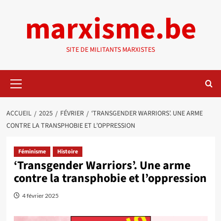
Aller
marxisme.be
au
contenu
SITE DE MILITANTS MARXISTES
Menu
principal
ACCUEIL
2025
FÉVRIER
‘TRANSGENDER WARRIORS’. UNE ARME
CONTRE LA TRANSPHOBIE ET L’OPPRESSION
Féminisme
Histoire
‘Transgender Warriors’. Une arme
contre la transphobie et l’oppression
4 février 2025