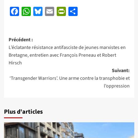
Facebook
WhatsApp
Bluesky
Email
PrintFriendly
Partager
Navigation
Précédent :
L’éclatante résistance antifasciste de jeunes marxistes en
d’article
Bretagne, entretien avec François Preneau et Robert
Hirsch
Suivant:
‘Transgender Warriors’. Une arme contre la transphobie et
l’oppression
Plus d'articles