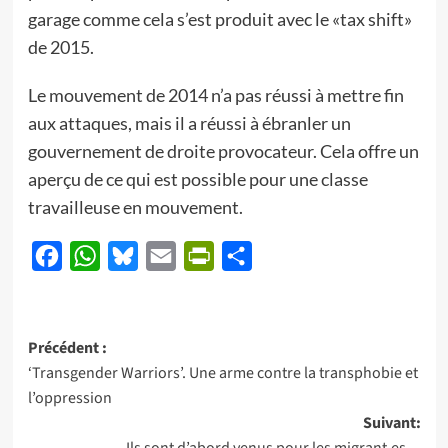
garage comme cela s’est produit avec le «tax shift»
de 2015.
Le mouvement de 2014 n’a pas réussi à mettre fin
aux attaques, mais il a réussi à ébranler un
gouvernement de droite provocateur. Cela offre un
aperçu de ce qui est possible pour une classe
travailleuse en mouvement.
Facebook
WhatsApp
Bluesky
Email
PrintFriendly
Partager
Navigation
Précédent :
‘Transgender Warriors’. Une arme contre la transphobie et
d’article
l’oppression
Suivant:
Ils sont d’abord venus pour les migrant.es…