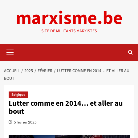
Aller
marxisme.be
au
contenu
SITE DE MILITANTS MARXISTES
Menu
principal
ACCUEIL
2025
FÉVRIER
LUTTER COMME EN 2014… ET ALLER AU
BOUT
Belgique
Lutter comme en 2014… et aller au
bout
5 février 2025