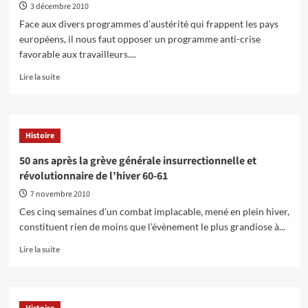
Dache
3 décembre 2010
au
Face aux divers programmes d’austérité qui frappent les pays
texte
européens, il nous faut opposer un programme anti-crise
des
favorable aux travailleurs....
quatre
mandelistes
En
Lire la suite
de
savoir
la
plus
LCR
sur
50e
Histoire
anniversaire
de
50 ans après la grève générale insurrectionnelle et
la
révolutionnaire de l’hiver 60-61
grève
générale
7 novembre 2010
de
Ces cinq semaines d’un combat implacable, mené en plein hiver,
l’hiver
constituent rien de moins que l’évènement le plus grandiose à...
60-
61:
En
Lire la suite
Retour
savoir
sur
plus
le
sur
Programme
50