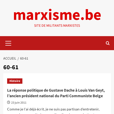
Aller
marxisme.be
au
contenu
SITE DE MILITANTS MARXISTES
Menu
principal
ACCUEIL
60-61
60-61
Histoire
La réponse politique de Gustave Dache à Louis Van Geyt,
l’ancien président national du Parti Communiste Belge
23 juin 2011
Comme je l'ai déjà écrit, je ne suis pas partisan d'entretenir,