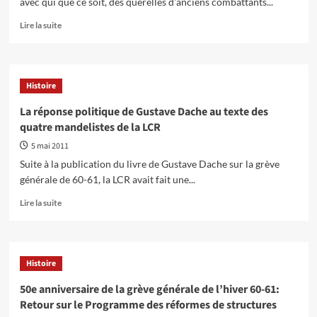
avec qui que ce soit, des querelles d'anciens combattants...
En
Lire la suite
savoir
plus
sur
La
Histoire
réponse
politique
La réponse politique de Gustave Dache au texte des
de
quatre mandelistes de la LCR
Gustave
Dache
5 mai 2011
à
Suite à la publication du livre de Gustave Dache sur la grève
Louis
générale de 60-61, la LCR avait fait une...
Van
Geyt,
En
Lire la suite
l’ancien
savoir
président
plus
national
sur
du
La
Histoire
Parti
réponse
Communiste
politique
50e anniversaire de la grève générale de l’hiver 60-61:
Belge
de
Retour sur le Programme des réformes de structures
Gustave