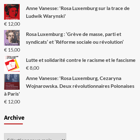
à
l’ordre
Anne Vanesse: 'Rosa Luxemburg sur la trace de
du
Ludwik Warynski'
jour”
€
12,00
Rosa Luxemburg : ‘Grève de masse, parti et
syndicats’ et ‘Réforme sociale ou révolution’
€
15,00
Lutte et solidarité contre le racisme et le fascisme
€
8,00
Anne Vanesse: 'Rosa Luxemburg, Cezaryna
Wojnarowska. Deux révolutionnaires Polonaises
à Paris'
€
12,00
Archive