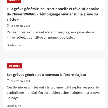
Histoire
des
ans
réformes
après
« La grève générale insurrectionnelle et révolutionnaire
de
la
de l’hiver 1960/61 – Témoignage ouvrier sur la grève du
structures
grève
siècle »
générale
insurrectionnelle
25 octobre 2010
et
Par sa durée, sa dureté et son ampleur, la grève générale de
révolutionnaire
l'hiver 60-61 a constitué un moment de lutte...
de
l’hiver
En
Lire la suite
60-
savoir
61
plus
sur
« La
Dossiers
grève
générale
Les grèves générales à nouveau à l’ordre du jour
insurrectionnelle
24 octobre 2010
et
révolutionnaire
Ces dernières années ont véritablement été explosives pour le
de
capitalisme mondial. On aurait bien peine maintenant à trouver
l’hiver
un pays...
1960/61
–
En
Lire la suite