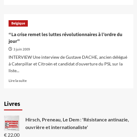
Témoignage
savoir
ouvrier
plus
sur
sur
la
Les
Belgique
grève
grèves
du
générales
“La crise remet les luttes révolutionnaires à l’ordre du
siècle »
à
jour”
nouveau
à
3 juin 2009
l’ordre
INTERVIEW Une interview de Gustave DACHE, ancien délégué
du
à Caterpillar et Citroën et candidat d’ouverture du PSL sur la
jour
liste...
En
Lire la suite
savoir
plus
sur
Livres
“La
crise
remet
Hirsch, Preneau, Le Dem : 'Résistance antinazie,
les
luttes
ouvrière et internationaliste'
révolutionnaires
€
22,00