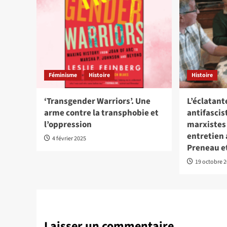
Féminisme
Histoire
Histoire
‘Transgender Warriors’. Une
L’éclatant
arme contre la transphobie et
antifascis
l’oppression
marxistes
entretien 
4 février 2025
Preneau e
19 octobre 
Laisser un commentaire