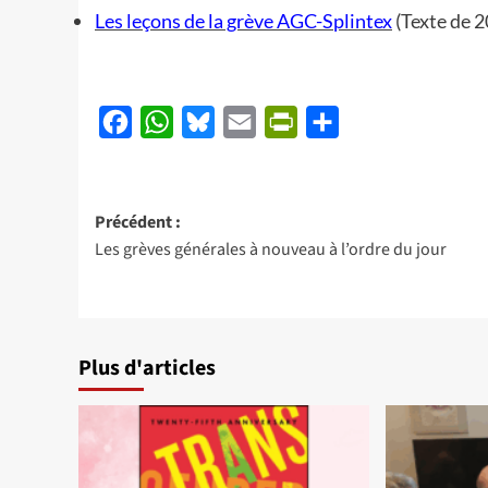
Les leçons de la grève AGC-Splintex
(Texte de 2
Facebook
WhatsApp
Bluesky
Email
PrintFriendly
Partager
Navigation
Précédent :
Les grèves générales à nouveau à l’ordre du jour
d’article
Plus d'articles