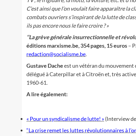
TV , le frigidaire, la moto, la voiture, etc. et 
C’est ainsi que l’on voulait faire apparaître la
combats ouvriers s’inspirant de la lutte de cla
ils pas encore nous le faire croire ? »
‘‘La grève générale insurrectionnelle et révolu
éditions marxisme.be, 354 pages, 15 euros
– P
redaction@socialisme.be
.
Gustave Dache
est un vétéran du mouvement ou
délégué à Caterpillar et à Citroën et, très activ
1960-61.
A lire également:
« Pour un syndicalisme de lutte! »
(Interview d
“La crise remet les luttes révolutionnaires à l’o