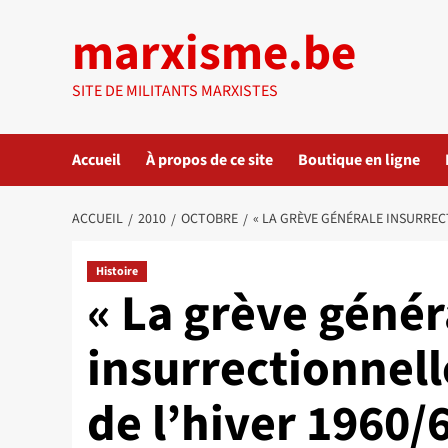
Aller
marxisme.be
au
contenu
SITE DE MILITANTS MARXISTES
Accueil
À propos de ce site
Boutique en ligne
ACCUEIL
2010
OCTOBRE
« LA GRÈVE GÉNÉRALE INSURREC
Histoire
« La grève génér
insurrectionnell
de l’hiver 1960