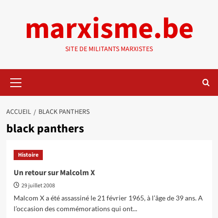
Aller
marxisme.be
au
contenu
SITE DE MILITANTS MARXISTES
Menu
principal
ACCUEIL
BLACK PANTHERS
black panthers
Histoire
Un retour sur Malcolm X
29 juillet 2008
Malcom X a été assassiné le 21 février 1965, à l’âge de 39 ans. A
l’occasion des commémorations qui ont...