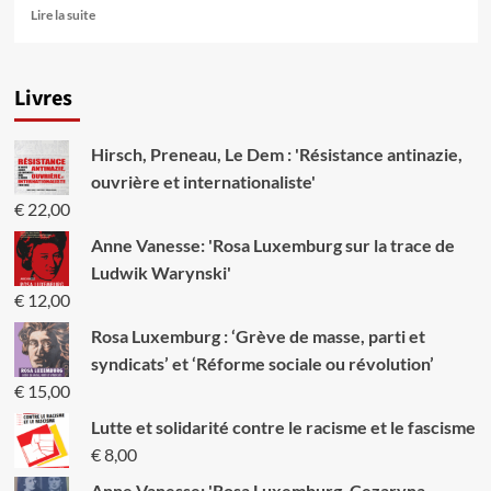
En
Lire la suite
savoir
plus
sur
Livres
Un
retour
sur
Hirsch, Preneau, Le Dem : 'Résistance antinazie,
Malcolm
X
ouvrière et internationaliste'
€
22,00
Anne Vanesse: 'Rosa Luxemburg sur la trace de
Ludwik Warynski'
€
12,00
Rosa Luxemburg : ‘Grève de masse, parti et
syndicats’ et ‘Réforme sociale ou révolution’
€
15,00
Lutte et solidarité contre le racisme et le fascisme
€
8,00
Anne Vanesse: 'Rosa Luxemburg, Cezaryna