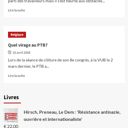
parti des travailleurs mais il s’est heurté aux obstacles...
En
Lire la suite
savoir
plus
sur
Le
Belgique
MAS
évalue
Quel virage au PTB?
le
16 avril 2008
CAP
et
Lors de la séance de clôture de son 8e congrès, à la VUB le 2
son
mars dernier, le PTB a...
rôle
dans
En
Lire la suite
la
savoir
création
plus
d’un
sur
Livres
nouveau
Quel
parti
virage
des
au
Hirsch, Preneau, Le Dem : 'Résistance antinazie,
travailleurs
PTB?
en
ouvrière et internationaliste'
Belgique
€
22,00