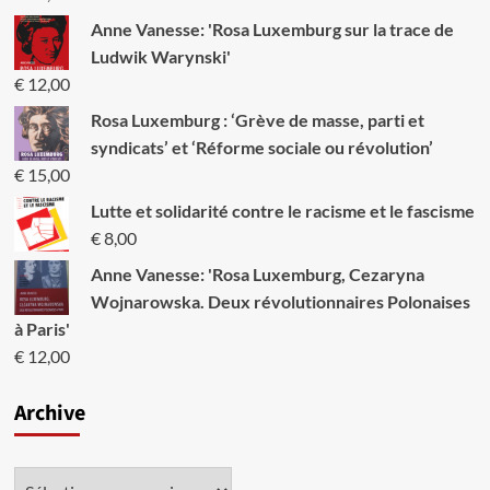
Anne Vanesse: 'Rosa Luxemburg sur la trace de
Ludwik Warynski'
€
12,00
Rosa Luxemburg : ‘Grève de masse, parti et
syndicats’ et ‘Réforme sociale ou révolution’
€
15,00
Lutte et solidarité contre le racisme et le fascisme
€
8,00
Anne Vanesse: 'Rosa Luxemburg, Cezaryna
Wojnarowska. Deux révolutionnaires Polonaises
à Paris'
€
12,00
Archive