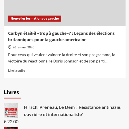
Nouvelles formations de gauche
Corbyn était-il «trop à gauche»? : Leçons des élections
britanniques pour la gauche américaine
20 janvier 2020
Pour ceux qui veulent vaincre la droite et son programme, la
victoire du réactionnaire Boris Johnson et de son parti...
En
Lire la suite
savoir
plus
sur
Livres
Corbyn
était-
il
Hirsch, Preneau, Le Dem : 'Résistance antinazie,
«trop
à
ouvrière et internationaliste'
gauche»?
€
22,00
: