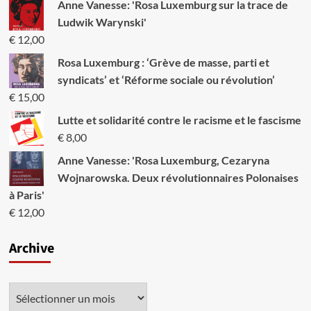
Leçons
Anne Vanesse: 'Rosa Luxemburg sur la trace de
des
Ludwik Warynski'
élections
€
12,00
britanniques
pour
Rosa Luxemburg : ‘Grève de masse, parti et
la
syndicats’ et ‘Réforme sociale ou révolution’
gauche
américaine
€
15,00
Lutte et solidarité contre le racisme et le fascisme
€
8,00
Anne Vanesse: 'Rosa Luxemburg, Cezaryna
Wojnarowska. Deux révolutionnaires Polonaises
à Paris'
€
12,00
Archive