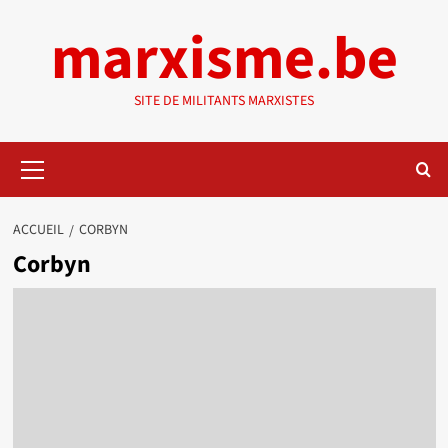
Aller
marxisme.be
au
contenu
SITE DE MILITANTS MARXISTES
Menu
principal
ACCUEIL
CORBYN
Corbyn