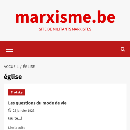
Aller
marxisme.be
au
contenu
SITE DE MILITANTS MARXISTES
Menu
principal
ACCUEIL
ÉGLISE
église
Trotsky
Les questions du mode de vie
25 janvier 1923
(suite…)
En
Lire la suite