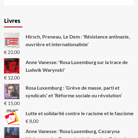
savoir
plus
sur
Livres
Les
questions
du
Hirsch, Preneau, Le Dem : 'Résistance antinazie,
mode
de
ouvrière et internationaliste'
vie
€
22,00
Anne Vanesse: 'Rosa Luxemburg sur la trace de
Ludwik Warynski'
€
12,00
Rosa Luxemburg : ‘Grève de masse, parti et
syndicats’ et ‘Réforme sociale ou révolution’
€
15,00
Lutte et solidarité contre le racisme et le fascisme
€
8,00
Anne Vanesse: 'Rosa Luxemburg, Cezaryna