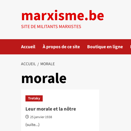
Aller
marxisme.be
au
contenu
SITE DE MILITANTS MARXISTES
Accueil
À propos de ce site
Boutique en ligne
ACCUEIL
MORALE
morale
Trotsky
Leur morale et la nôtre
25 janvier 1938
(suite…)