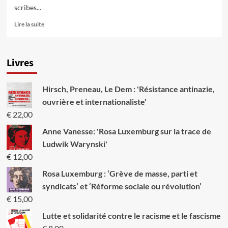
Les
scribes...
mouvements
de
En
Lire la suite
masse
savoir
peuvent
plus
stopper
sur
l’horreur
Livres
Noël
1914
–
Hirsch, Preneau, Le Dem : 'Résistance antinazie,
Quand
les
ouvrière et internationaliste'
soldats
€
22,00
ont
cessé
Anne Vanesse: 'Rosa Luxemburg sur la trace de
de
Ludwik Warynski'
se
€
12,00
battre
Rosa Luxemburg : ‘Grève de masse, parti et
syndicats’ et ‘Réforme sociale ou révolution’
€
15,00
Lutte et solidarité contre le racisme et le fascisme