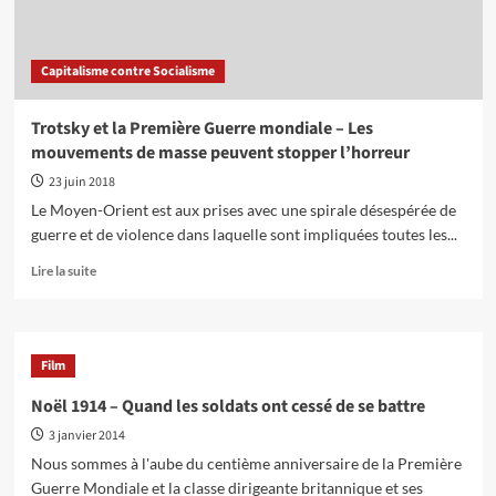
Capitalisme contre Socialisme
Trotsky et la Première Guerre mondiale – Les
mouvements de masse peuvent stopper l’horreur
23 juin 2018
Le Moyen-Orient est aux prises avec une spirale désespérée de
guerre et de violence dans laquelle sont impliquées toutes les...
En
Lire la suite
savoir
plus
sur
Trotsky
Film
et
la
Noël 1914 – Quand les soldats ont cessé de se battre
Première
3 janvier 2014
Guerre
mondiale
Nous sommes à l'aube du centième anniversaire de la Première
–
Guerre Mondiale et la classe dirigeante britannique et ses