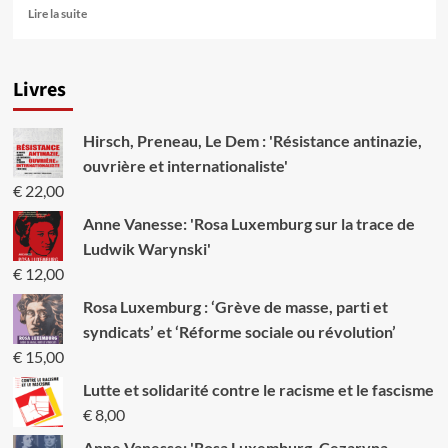
En
Lire la suite
savoir
plus
sur
Livres
L’origine
de
la
Hirsch, Preneau, Le Dem : 'Résistance antinazie,
famille,
de
ouvrière et internationaliste'
la
€
22,00
propriété
privée
Anne Vanesse: 'Rosa Luxemburg sur la trace de
et
Ludwik Warynski'
de
€
12,00
l’Etat
(1884)
Rosa Luxemburg : ‘Grève de masse, parti et
syndicats’ et ‘Réforme sociale ou révolution’
€
15,00
Lutte et solidarité contre le racisme et le fascisme
€
8,00
Anne Vanesse: 'Rosa Luxemburg, Cezaryna