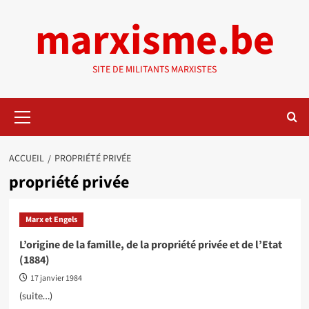
Aller
marxisme.be
au
contenu
SITE DE MILITANTS MARXISTES
Menu
principal
ACCUEIL
PROPRIÉTÉ PRIVÉE
propriété privée
Marx et Engels
L’origine de la famille, de la propriété privée et de l’Etat
(1884)
17 janvier 1984
(suite…)