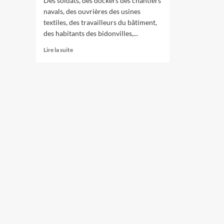
Des soldats, des dockers des chantiers
navals, des ouvrières des usines
textiles, des travailleurs du bâtiment,
des habitants des bidonvilles,...
En
Lire la suite
savoir
plus
sur
Portugal
1974.
La
révolution
des
oeillets