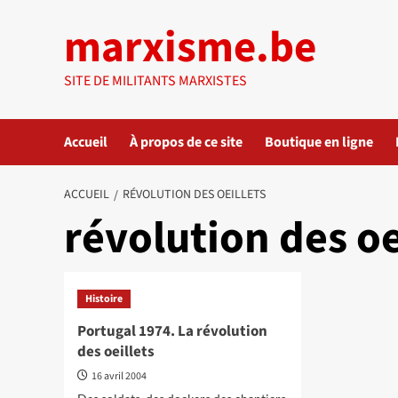
Aller
marxisme.be
au
contenu
SITE DE MILITANTS MARXISTES
Accueil
À propos de ce site
Boutique en ligne
ACCUEIL
RÉVOLUTION DES OEILLETS
révolution des oe
Histoire
Portugal 1974. La révolution
des oeillets
16 avril 2004