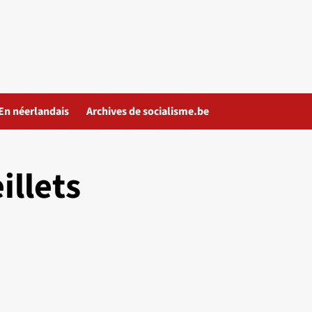
En néerlandais
Archives de socialisme.be
illets