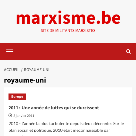
Aller
marxisme.be
au
contenu
SITE DE MILITANTS MARXISTES
Menu
principal
ACCUEIL
ROYAUME-UNI
royaume-uni
Europe
2011 : Une année de luttes qui se durcissent
2 janvier 2011
2010 - L'année la plus turbulente depuis deux décennies Sur le
plan social et politique, 2010 était méconnaissable par