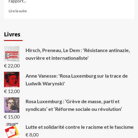
rapport...
En
Lire la suite
savoir
plus
sur
Livres
2011
:
Une
Hirsch, Preneau, Le Dem : 'Résistance antinazie,
année
de
ouvrière et internationaliste'
luttes
€
22,00
qui
se
Anne Vanesse: 'Rosa Luxemburg sur la trace de
durcissent
Ludwik Warynski'
€
12,00
Rosa Luxemburg : ‘Grève de masse, parti et
syndicats’ et ‘Réforme sociale ou révolution’
€
15,00
Lutte et solidarité contre le racisme et le fascisme
€
8,00