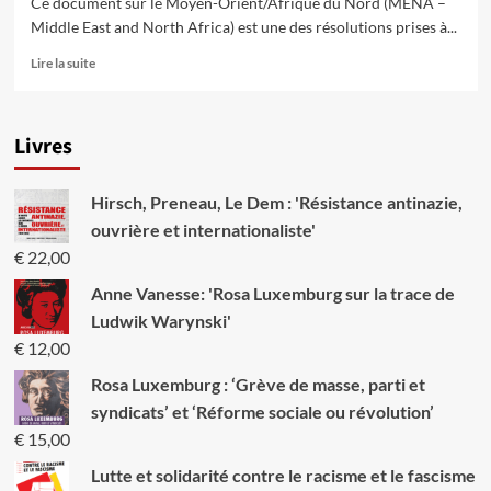
Ce document sur le Moyen-Orient/Afrique du Nord (MENA –
Middle East and North Africa) est une des résolutions prises à...
En
Lire la suite
savoir
plus
sur
Livres
La
crise
du
Hirsch, Preneau, Le Dem : 'Résistance antinazie,
capitalisme
et
ouvrière et internationaliste'
le
€
22,00
rôle
de
Anne Vanesse: 'Rosa Luxemburg sur la trace de
l’impérialisme
Ludwik Warynski'
qui
€
12,00
ne
se
Rosa Luxemburg : ‘Grève de masse, parti et
déguise
syndicats’ et ‘Réforme sociale ou révolution’
même
plus
€
15,00
se
Lutte et solidarité contre le racisme et le fascisme
manifestent