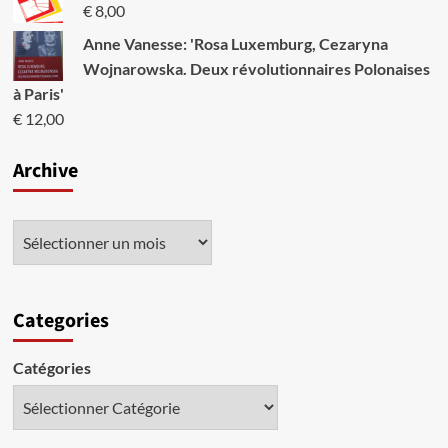
de
€
8,00
manière
Anne Vanesse: 'Rosa Luxemburg, Cezaryna
très
vive
Wojnarowska. Deux révolutionnaires Polonaises
au
à Paris'
Moyen-
€
12,00
Orient
et
en
Archive
Afrique
du
Nord.
Categories
Catégories