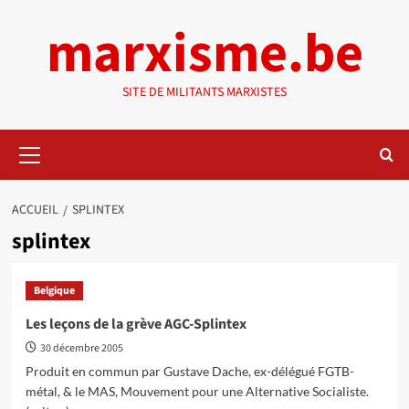
Aller
marxisme.be
au
contenu
SITE DE MILITANTS MARXISTES
Menu
principal
ACCUEIL
SPLINTEX
splintex
Belgique
Les leçons de la grève AGC-Splintex
30 décembre 2005
Produit en commun par Gustave Dache, ex-délégué FGTB-
métal, & le MAS, Mouvement pour une Alternative Socialiste.