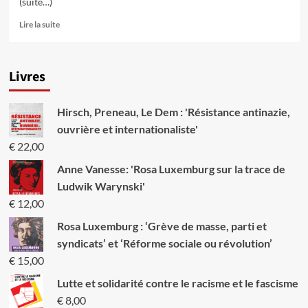
(suite…)
En
Lire la suite
savoir
plus
sur
Livres
Les
leçons
de
Hirsch, Preneau, Le Dem : 'Résistance antinazie,
la
grève
ouvrière et internationaliste'
AGC-
€
22,00
Splintex
Anne Vanesse: 'Rosa Luxemburg sur la trace de
Ludwik Warynski'
€
12,00
Rosa Luxemburg : ‘Grève de masse, parti et
syndicats’ et ‘Réforme sociale ou révolution’
€
15,00
Lutte et solidarité contre le racisme et le fascisme
€
8,00