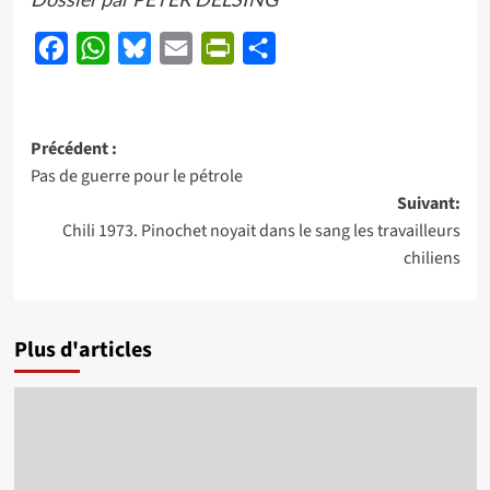
Facebook
WhatsApp
Bluesky
Email
PrintFriendly
Partager
Navigation
Précédent :
Pas de guerre pour le pétrole
d’article
Suivant:
Chili 1973. Pinochet noyait dans le sang les travailleurs
chiliens
Plus d'articles