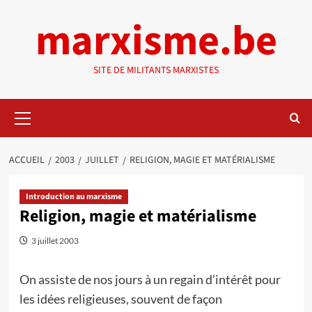
Aller
marxisme.be
au
contenu
SITE DE MILITANTS MARXISTES
Menu
principal
ACCUEIL
2003
JUILLET
RELIGION, MAGIE ET MATÉRIALISME
Introduction au marxisme
Religion, magie et matérialisme
3 juillet 2003
On assiste de nos jours à un regain d’intérêt pour
les idées religieuses, souvent de façon