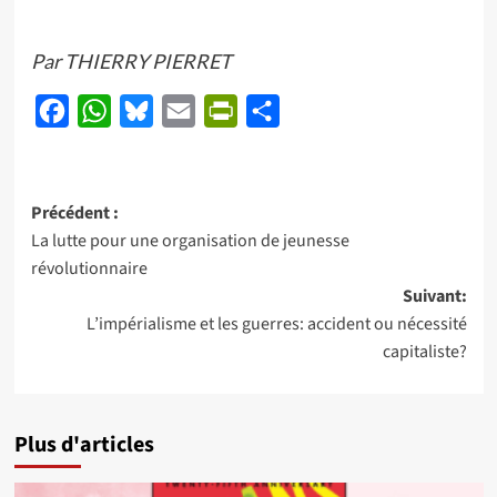
Par THIERRY PIERRET
Facebook
WhatsApp
Bluesky
Email
PrintFriendly
Partager
Navigation
Précédent :
La lutte pour une organisation de jeunesse
d’article
révolutionnaire
Suivant:
L’impérialisme et les guerres: accident ou nécessité
capitaliste?
Plus d'articles