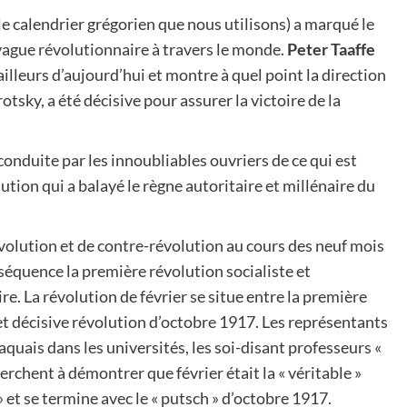
 le calendrier grégorien que nous utilisons) a marqué le
 vague révolutionnaire à travers le monde.
Peter Taaffe
ailleurs d’aujourd’hui et montre à quel point la direction
otsky, a été décisive pour assurer la victoire de la
 conduite par les innoubliables ouvriers de ce qui est
ion qui a balayé le règne autoritaire et millénaire du
évolution et de contre-révolution au cours des neuf mois
séquence la première révolution socialiste et
re. La révolution de février se situe entre la première
et décisive révolution d’octobre 1917. Les représentants
aquais dans les universités, les soi-disant professeurs «
rchent à démontrer que février était la « véritable »
» et se termine avec le « putsch » d’octobre 1917.