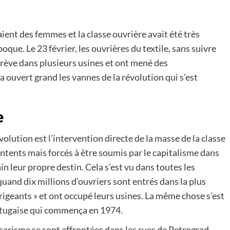
ent des femmes et la classe ouvrière avait été très
oque. Le 23 février, les ouvrières du textile, sans suivre
t grève dans plusieurs usines et ont mené des
 a ouvert grand les vannes de la révolution qui s’est
e
olution est l’intervention directe de la masse de la classe
tents mais forcés à être soumis par le capitalisme dans
n leur propre destin. Cela s’est vu dans toutes les
quand dix millions d’ouvriers sont entrés dans la plus
irigeants » et ont occupé leurs usines. La même chose s’est
rtugaise qui commença en 1974.
tsarisme se sont affrontées dans les rues de Petrograd