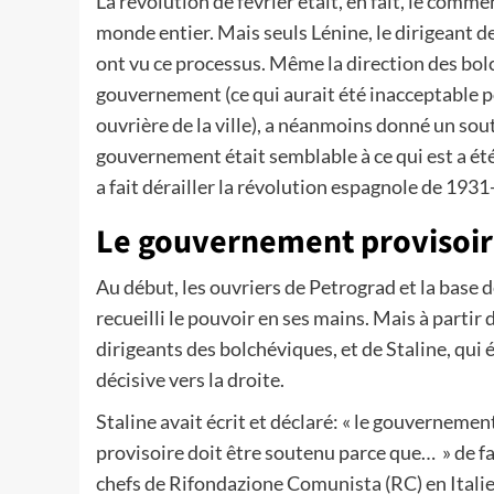
La révolution de février était, en fait, le comm
monde entier. Mais seuls Lénine, le dirigeant d
ont vu ce processus. Même la direction des bolc
gouvernement (ce qui aurait été inacceptable p
ouvrière de la ville), a néanmoins donné un sou
gouvernement était semblable à ce qui est a été
a fait dérailler la révolution espagnole de 1931-3
Le gouvernement provisoi
Au début, les ouvriers de Petrograd et la base d
recueilli le pouvoir en ses mains. Mais à partir
dirigeants des bolchéviques, et de Staline, qui é
décisive vers la droite.
Staline avait écrit et déclaré: « le gouvernemen
provisoire doit être soutenu parce que… » de fa
chefs de Rifondazione Comunista (RC) en Italie vi