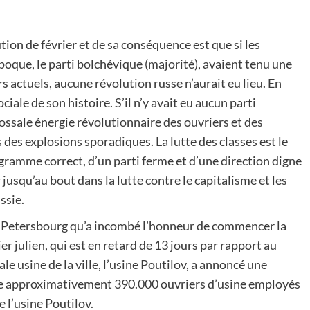
ution de février et de sa conséquence est que si les
’époque, le parti bolchévique (majorité), avaient tenu une
s actuels, aucune révolution russe n’aurait eu lieu. En
ciale de son histoire. S’il n’y avait eu aucun parti
lossale énergie révolutionnaire des ouvriers et des
des explosions sporadiques. La lutte des classes est le
ogramme correct, d’un parti ferme et d’une direction digne
jusqu’au bout dans la lutte contre le capitalisme et les
ssie.
nt Petersbourg qu’a incombé l’honneur de commencer la
ier julien, qui est en retard de 13 jours par rapport au
pale usine de la ville, l’usine Poutilov, a annoncé une
ille approximativement 390.000 ouvriers d’usine employés
 l’usine Poutilov.