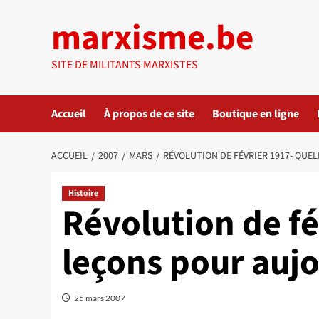
Aller
marxisme.be
au
contenu
SITE DE MILITANTS MARXISTES
Accueil
À propos de ce site
Boutique en ligne
ACCUEIL
2007
MARS
RÉVOLUTION DE FÉVRIER 1917- QUE
Histoire
Révolution de fé
leçons pour aujo
25 mars 2007