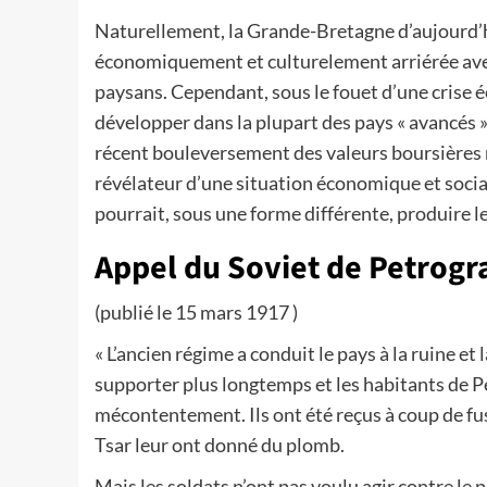
Naturellement, la Grande-Bretagne d’aujourd’hu
économiquement et culturelement arriérée avec
paysans. Cependant, sous le fouet d’une crise 
développer dans la plupart des pays « avancés » 
récent bouleversement des valeurs boursières 
révélateur d’une situation économique et social
pourrait, sous une forme différente, produire les
Appel du Soviet de Petrogra
(publié le 15 mars 1917 )
« L’ancien régime a conduit le pays à la ruine et 
supporter plus longtemps et les habitants de Pe
mécontentement. Ils ont été reçus à coup de fusi
Tsar leur ont donné du plomb.
Mais les soldats n’ont pas voulu agir contre le 