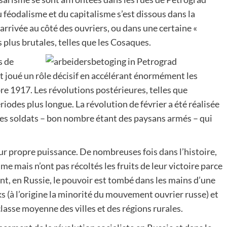
du féodalisme et du capitalisme s’est dissous dans la
l’arrivée au côté des ouvriers, ou dans une certaine «
s plus brutales, telles que les Cosaques.
s de
t joué un rôle décisif en accélérant énormément les
re 1917. Les révolutions postérieures, telles que
iodes plus longue. La révolution de février a été réalisée
t les soldats – bon nombre étant des paysans armés – qui
r propre puissance. De nombreuses fois dans l’histoire,
me mais n’ont pas récoltés les fruits de leur victoire parce
uent, en Russie, le pouvoir est tombé dans les mains d’une
ks (à l’origine la minorité du mouvement ouvrier russe) et
classe moyenne des villes et des régions rurales.