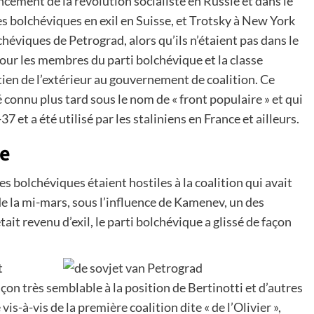
encement de la révolution socialiste en Russie et dans le
es bolchéviques en exil en Suisse, et Trotsky à New York
héviques de Petrograd, alors qu’ils n’étaient pas dans le
our les membres du parti bolchévique et la classe
tien de l’extérieur au gouvernement de coalition. Ce
 connu plus tard sous le nom de « front populaire » et qui
7 et a été utilisé par les staliniens en France et ailleurs.
re
es bolchéviques étaient hostiles à la coalition qui avait
 de la mi-mars, sous l’influence de Kamenev, un des
tait revenu d’exil, le parti bolchévique a glissé de façon
t
çon très semblable à la position de Bertinotti et d’autres
s-à-vis de la première coalition dite « de l’Olivier »,