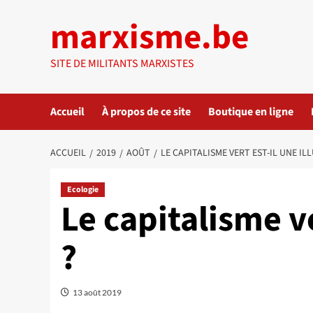
Aller
marxisme.be
au
contenu
SITE DE MILITANTS MARXISTES
Accueil
À propos de ce site
Boutique en ligne
ACCUEIL
2019
AOÛT
LE CAPITALISME VERT EST-IL UNE IL
Ecologie
Le capitalisme ve
?
13 août 2019