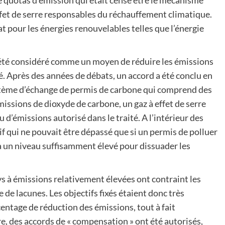
 quotas d’émission qui était censé être le mécanisme
ffet de serre responsables du réchauffement climatique.
 pour les énergies renouvelables telles que l’énergie
a été considéré comme un moyen de réduire les émissions
hé. Après des années de débats, un accord a été conclu en
stème d’échange de permis de carbone qui comprend des
issions de dioxyde de carbone, un gaz à effet de serre
d’émissions autorisé dans le traité. A l’intérieur des
if qui ne pouvait être dépassé que si un permis de polluer
é à un niveau suffisamment élevé pour dissuader les
ays à émissions relativement élevées ont contraint les
 de lacunes. Les objectifs fixés étaient donc très
ntage de réduction des émissions, tout à fait
e, des accords de « compensation » ont été autorisés,