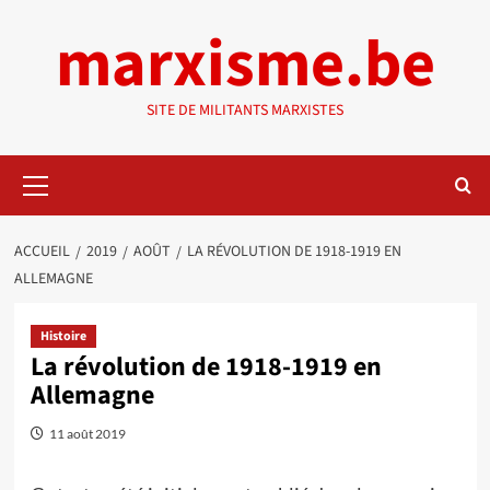
Aller
marxisme.be
au
contenu
SITE DE MILITANTS MARXISTES
Menu
principal
ACCUEIL
2019
AOÛT
LA RÉVOLUTION DE 1918-1919 EN
ALLEMAGNE
Histoire
La révolution de 1918-1919 en
Allemagne
11 août 2019