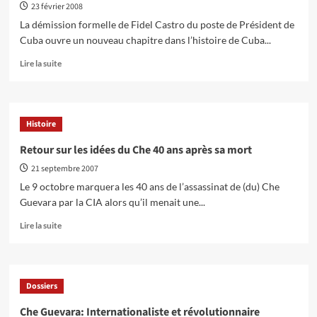
cubaine…
23 février 2008
Célébrations
La démission formelle de Fidel Castro du poste de Président de
sur
Cuba ouvre un nouveau chapitre dans l’histoire de Cuba...
fond
de
En
Lire la suite
crise
savoir
profonde
plus
pour
sur
l’économie
La
Histoire
mondiale
démission
de
Retour sur les idées du Che 40 ans après sa mort
Castro
21 septembre 2007
ouvre
un
Le 9 octobre marquera les 40 ans de l’assassinat de (du) Che
nouveau
Guevara par la CIA alors qu’il menait une...
chapitre.
Quelles
En
Lire la suite
sont
savoir
les
plus
perspectives
sur
pour
Retour
Dossiers
la
sur
révolution
les
Che Guevara: Internationaliste et révolutionnaire
?