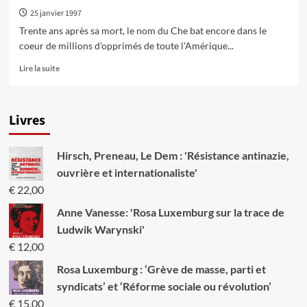
idées
25 janvier 1997
du
Che
Trente ans après sa mort, le nom du Che bat encore dans le
40
coeur de millions d'opprimés de toute l'Amérique...
ans
après
En
Lire la suite
sa
savoir
mort
plus
sur
Livres
Che
Guevara:
Internationaliste
Hirsch, Preneau, Le Dem : 'Résistance antinazie,
et
révolutionnaire
ouvrière et internationaliste'
€
22,00
Anne Vanesse: 'Rosa Luxemburg sur la trace de
Ludwik Warynski'
€
12,00
Rosa Luxemburg : ‘Grève de masse, parti et
syndicats’ et ‘Réforme sociale ou révolution’
€
15,00