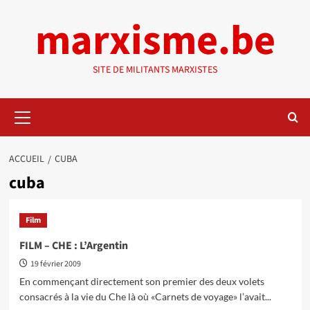
Aller
marxisme.be
au
contenu
SITE DE MILITANTS MARXISTES
Menu
principal
ACCUEIL
CUBA
cuba
Film
FILM – CHE : L’Argentin
19 février 2009
En commençant directement son premier des deux volets
consacrés à la vie du Che là où «Carnets de voyage» l’avait...