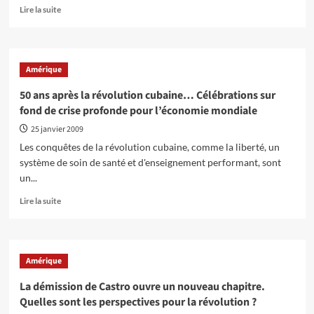
En
Lire la suite
savoir
plus
sur
FILM
Amérique
–
CHE
50 ans après la révolution cubaine… Célébrations sur
:
fond de crise profonde pour l’économie mondiale
L’Argentin
25 janvier 2009
Les conquêtes de la révolution cubaine, comme la liberté, un
système de soin de santé et d'enseignement performant, sont
un...
En
Lire la suite
savoir
plus
sur
50
Amérique
ans
après
La démission de Castro ouvre un nouveau chapitre.
la
Quelles sont les perspectives pour la révolution ?
révolution