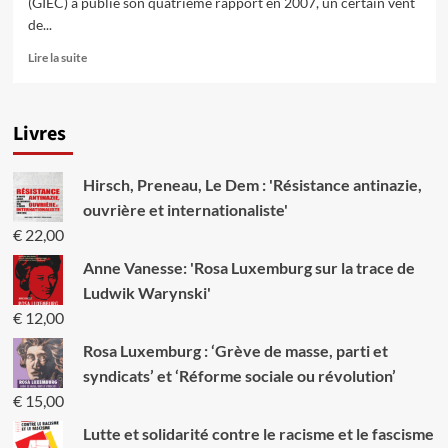
(GIEC) a publié son quatrième rapport en 2007, un certain vent
de...
En
Lire la suite
savoir
plus
sur
Livres
De
la
conférence
Hirsch, Preneau, Le Dem : 'Résistance antinazie,
de
Bali
ouvrière et internationaliste'
à
€
22,00
celle
de
Anne Vanesse: 'Rosa Luxemburg sur la trace de
Poznan.
Ludwik Warynski'
Faire
€
12,00
du
vent
Rosa Luxemburg : ‘Grève de masse, parti et
ne
syndicats’ et ‘Réforme sociale ou révolution’
changera
rien…
€
15,00
Lutte et solidarité contre le racisme et le fascisme