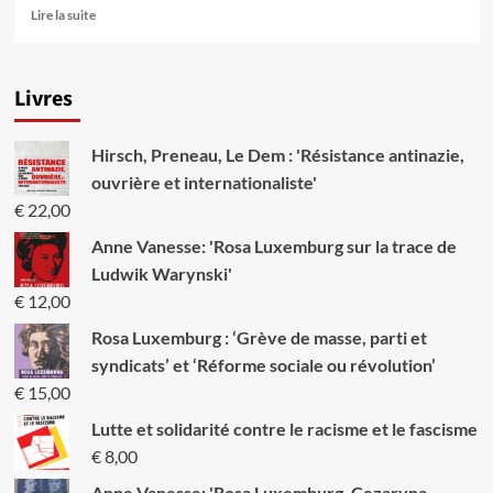
En
Lire la suite
savoir
plus
sur
Livres
Le
Rôle
du
Hirsch, Preneau, Le Dem : 'Résistance antinazie,
travail
dans
ouvrière et internationaliste'
la
€
22,00
transformation
du
Anne Vanesse: 'Rosa Luxemburg sur la trace de
singe
Ludwik Warynski'
en
€
12,00
Homme
(1876)
Rosa Luxemburg : ‘Grève de masse, parti et
syndicats’ et ‘Réforme sociale ou révolution’
€
15,00
Lutte et solidarité contre le racisme et le fascisme
€
8,00
Anne Vanesse: 'Rosa Luxemburg, Cezaryna