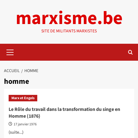
Aller
marxisme.be
au
contenu
SITE DE MILITANTS MARXISTES
Menu
principal
ACCUEIL
HOMME
homme
Marx et Engels
Le Rôle du travail dans la transformation du singe en
Homme (1876)
17 janvier 1976
(suite…)