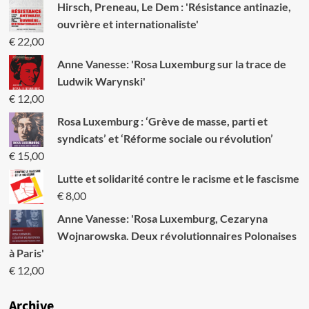
Hirsch, Preneau, Le Dem : 'Résistance antinazie,
essaie
de
ouvrière et internationaliste'
récupérer
€
22,00
le
mouvement
Anne Vanesse: 'Rosa Luxemburg sur la trace de
révolutionnaire
Ludwik Warynski'
à
€
12,00
son
avantage.
Rosa Luxemburg : ‘Grève de masse, parti et
Comment
syndicats’ et ‘Réforme sociale ou révolution’
la
gauche
€
15,00
réagit-
Lutte et solidarité contre le racisme et le fascisme
elle?
€
8,00
Anne Vanesse: 'Rosa Luxemburg, Cezaryna
Wojnarowska. Deux révolutionnaires Polonaises
à Paris'
€
12,00
Archive