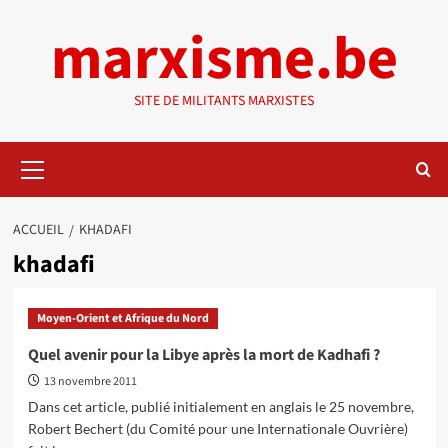
Aller
marxisme.be
au
contenu
SITE DE MILITANTS MARXISTES
Menu
principal
ACCUEIL
KHADAFI
khadafi
Moyen-Orient et Afrique du Nord
Quel avenir pour la Libye après la mort de Kadhafi ?
13 novembre 2011
Dans cet article, publié initialement en anglais le 25 novembre,
Robert Bechert (du Comité pour une Internationale Ouvrière)