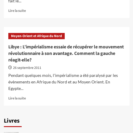
fait le...
En
Lire la suite
savoir
plus
sur
Quel
Moyen-Orient et Afrique du Nord
avenir
pour
Libye : L’impérialisme essaie de récupérer le mouvement
la
révolutionnaire à son avantage. Comment la gauche
Libye
réagit-elle?
après
la
26 septembre 2011
mort
Pendant quelques mois, l'impérialisme a été paralysé par les
de
évènements en Afrique du Nord et au Moyen Orient. En
Kadhafi
Egypte...
?
En
Lire la suite
savoir
plus
sur
Livres
Libye
:
L’impérialisme