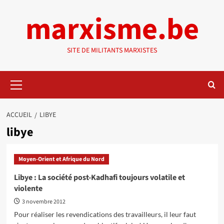
Aller
marxisme.be
au
contenu
SITE DE MILITANTS MARXISTES
Menu
principal
ACCUEIL
LIBYE
libye
Moyen-Orient et Afrique du Nord
Libye : La société post-Kadhafi toujours volatile et
violente
3 novembre 2012
Pour réaliser les revendications des travailleurs, il leur faut