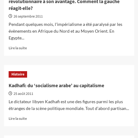
révolutionnaire à son avantage. Comment la gauche
Libye
réagit-elle?
après
la
26 septembre 2011
mort
Pendant quelques mois, l'impérialisme a été paralysé par les
de
évènements en Afrique du Nord et au Moyen Orient. En
Kadhafi
Egypte...
?
En
Lire la suite
savoir
plus
sur
Libye
Histoire
:
L’impérialisme
Kadhafi: du ‘socialisme arabe’ au capitalisme
essaie
25 août 2011
de
récupérer
Le dictateur libyen Kadhafi est une des figures parmi les plus
le
étranges de la scène politique mondiale. Tout d’abord partisan...
mouvement
révolutionnaire
En
Lire la suite
à
savoir
son
plus
avantage.
sur