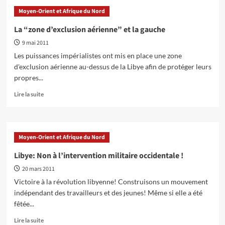
Comment
Kadhafi:
Moyen-Orient et Afrique du Nord
la
du
gauche
‘socialisme
La “zone d’exclusion aérienne” et la gauche
réagit-
arabe’
9 mai 2011
elle?
au
capitalisme
Les puissances impérialistes ont mis en place une zone
d'exclusion aérienne au-dessus de la Libye afin de protéger leurs
propres...
En
Lire la suite
savoir
plus
sur
La
Moyen-Orient et Afrique du Nord
“zone
d’exclusion
Libye: Non à l’intervention militaire occidentale !
aérienne”
20 mars 2011
et
la
Victoire à la révolution libyenne! Construisons un mouvement
gauche
indépendant des travailleurs et des jeunes! Même si elle a été
fêtée...
En
Lire la suite