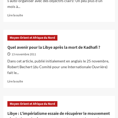
s’auto-organiser avec des objectifs clairs! Un peu plus d'un
mois à...
En
Lire la suite
savoir
plus
sur
Libye
Moyen-Orient et Afrique du Nord
:
La
Quel avenir pour la Libye après la mort de Kadhafi ?
société
13 novembre 2011
post-
Kadhafi
Dans cet article, publié initialement en anglais le 25 novembre,
toujours
Robert Bechert (du Comité pour une Internationale Ouvrière)
volatile
fait le...
et
violente
En
Lire la suite
savoir
plus
sur
Quel
Moyen-Orient et Afrique du Nord
avenir
pour
Libye : L’impérialisme essaie de récupérer le mouvement
la