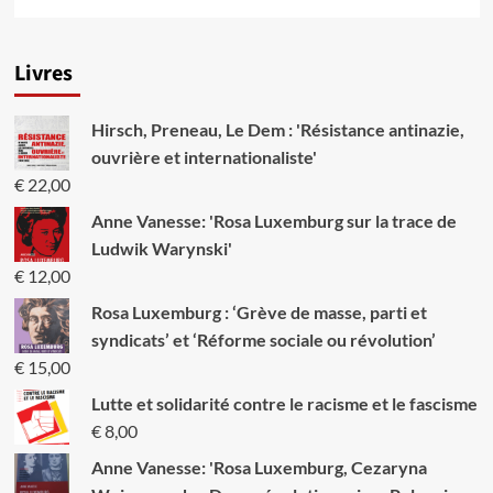
savoir
plus
sur
Livres
Libye:
Non
à
Hirsch, Preneau, Le Dem : 'Résistance antinazie,
l’intervention
militaire
ouvrière et internationaliste'
occidentale
€
22,00
!
Anne Vanesse: 'Rosa Luxemburg sur la trace de
Ludwik Warynski'
€
12,00
Rosa Luxemburg : ‘Grève de masse, parti et
syndicats’ et ‘Réforme sociale ou révolution’
€
15,00
Lutte et solidarité contre le racisme et le fascisme
€
8,00
Anne Vanesse: 'Rosa Luxemburg, Cezaryna