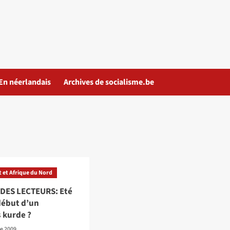
En néerlandais
Archives de socialisme.be
 et Afrique du Nord
DES LECTEURS: Eté
début d’un
 kurde ?
e 2009