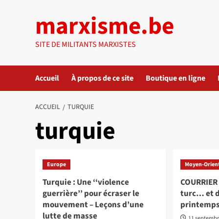
Aller
marxisme.be
au
contenu
SITE DE MILITANTS MARXISTES
Accueil
À propos de ce site
Boutique en ligne
ACCUEIL
TURQUIE
turquie
Europe
Moyen-Orient
Turquie : Une ‘‘violence
COURRIER 
guerrière’’ pour écraser le
turc… et 
mouvement – Leçons d’une
printemps
lutte de masse
11 septembr