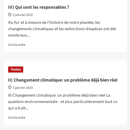
le
III) Qui sont les responsables ?
capitalisme
3 janvier 2010
est
responsable,
Au fur et à mesure de l’histoire de notre planète, les
ne
changements climatiques et les extinctions d’espèces ont été
peut-
nombreux....
il
trouver
En
Lire la suite
des
savoir
solutions
plus
?
sur
III)
Textes
Qui
sont
II) Changement climatique: un problème déjà bien réel
les
3 janvier 2010
responsables
?
II) Changement climatique: un problème déjà bien réel La
question environnementale - et plus particulièrement tout ce
qui a trait...
En
Lire la suite
savoir
plus