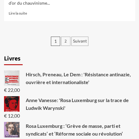
d’or du chauvinisme...
En
Lire la suite
savoir
plus
sur
VI.
Pagination
2
Suivant
1
La
des
Communauté
germanophone
Livres
publications
Hirsch, Preneau, Le Dem : 'Résistance antinazie,
ouvrière et internationaliste'
€
22,00
Anne Vanesse: 'Rosa Luxemburg sur la trace de
Ludwik Warynski'
€
12,00
Rosa Luxemburg : ‘Grève de masse, parti et
syndicats’ et ‘Réforme sociale ou révolution’