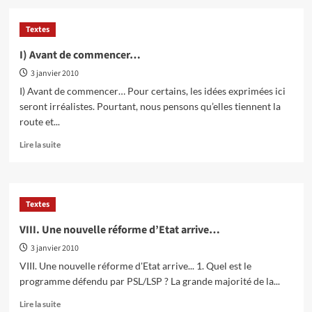
sur
II)
Textes
Changement
climatique:
I) Avant de commencer…
un
3 janvier 2010
problème
déjà
I) Avant de commencer… Pour certains, les idées exprimées ici
bien
seront irréalistes. Pourtant, nous pensons qu’elles tiennent la
réel
route et...
En
Lire la suite
savoir
plus
sur
I)
Textes
Avant
de
VIII. Une nouvelle réforme d’Etat arrive…
commencer…
3 janvier 2010
VIII. Une nouvelle réforme d'Etat arrive... 1. Quel est le
programme défendu par PSL/LSP ? La grande majorité de la...
En
Lire la suite