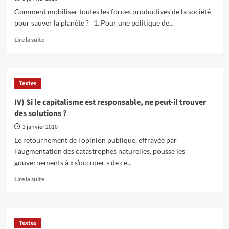
rouge
Comment mobiliser toutes les forces productives de la société
!
pour sauver la planète ? 1. Pour une politique de...
En
Lire la suite
savoir
plus
sur
V)
Textes
Quel
programme
IV) Si le capitalisme est responsable, ne peut-il trouver
défendre
des solutions ?
?
3 janvier 2010
Le retournement de l’opinion publique, effrayée par
l’augmentation des catastrophes naturelles, pousse les
gouvernements à « s’occuper » de ce...
En
Lire la suite
savoir
plus
sur
IV)
Textes
Si