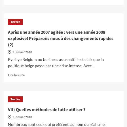
savoir
plus
sur
L’économie
Textes
au
service
Après une année 2007 agitée : vers une année 2008
des
explosive! Préparons nous à des changements rapides
profits
(2)
ou
des
3 janvier 2010
besoins?
Bye bye Belgium ou business as usual? Il est clair que la
politique belge passe par une crise intense. Avec...
En
Lire la suite
savoir
plus
sur
Après
Textes
une
année
VII) Quelles méthodes de lutte utiliser ?
2007
3 janvier 2010
agitée
:
Nombreux sont ceux qui préfèrent, au nom du réalisme,