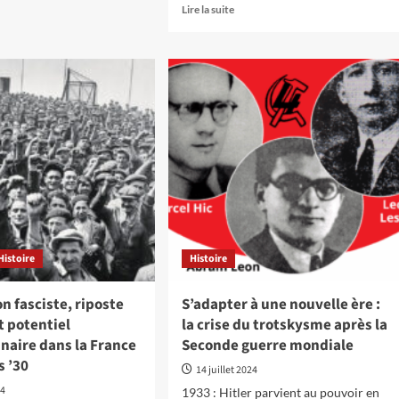
s
En
Lire la suite
savoir
ansgender
plus
riors’.
sur
e
Solidarité
e
dans
tre
l’action
contre
nsphobie
l’épidémie
de
ppression
soumission
chimique
et
de
violence
Histoire
Histoire
sexuelle !
n fasciste, riposte
S’adapter à une nouvelle ère :
t potentiel
la crise du trotskysme après la
naire dans la France
Seconde guerre mondiale
s ’30
14 juillet 2024
24
1933 : Hitler parvient au pouvoir en