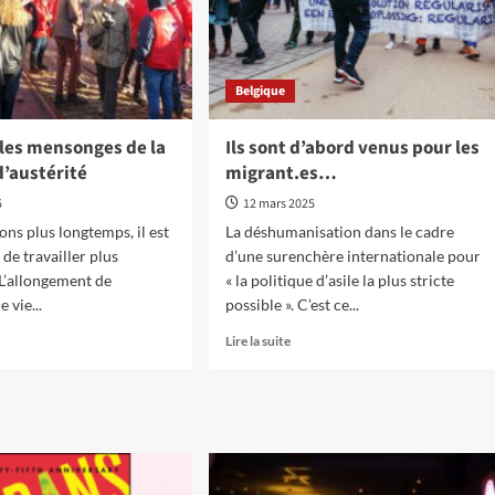
Belgique
 les mensonges de la
Ils sont d’abord venus pour les
d’austérité
migrant.es…
5
12 mars 2025
ons plus longtemps, il est
La déshumanisation dans le cadre
de travailler plus
d’une surenchère internationale pour
L’allongement de
« la politique d’asile la plus stricte
 vie...
possible ». C’est ce...
En
Lire la suite
oir
savoir
s
plus
sur
oilons
Ils
sont
songes
d’abord
venus