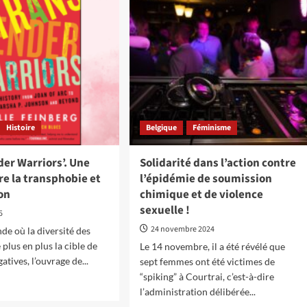
pour
itique
les
ustérité
migrant.es…
Histoire
Belgique
Féminisme
er Warriors’. Une
Solidarité dans l’action contre
e la transphobie et
l’épidémie de soumission
on
chimique et de violence
sexuelle !
5
24 novembre 2024
e où la diversité des
 plus en plus la cible de
Le 14 novembre, il a été révélé que
atives, l’ouvrage de...
sept femmes ont été victimes de
“spiking” à Courtrai, c’est-à-dire
l’administration délibérée...
oir