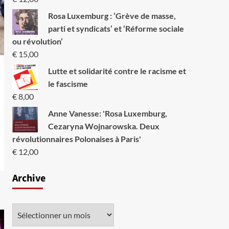
Rosa Luxemburg : ‘Grève de masse,
parti et syndicats’ et ‘Réforme sociale
ou révolution’
€
15,00
Lutte et solidarité contre le racisme et
le fascisme
€
8,00
Anne Vanesse: 'Rosa Luxemburg,
Cezaryna Wojnarowska. Deux
révolutionnaires Polonaises à Paris'
€
12,00
Archive