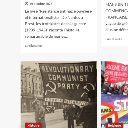
19 octobre 2024
MAI-JUIN 1
COMMENÇA
Le livre “Résistance antinazie ouvrière
FRANÇAISE…
et internationaliste : De Nantes à
vague de grè
Brest, les trotskistes dans la guerre
d’usine déferl
(1939-1945)” raconte l’histoire
remarquable de jeunes...
En
Lire la suite
sav
En
Lire la suite
plu
savoir
sur
plus
Pro
sur
fasc
L’éclatante
rip
résistance
ouv
antifasciste
et
de
pot
jeunes
rév
marxistes
dan
en
la
Bretagne,
Fra
entretien
des
avec
ann
François
’30
Histoire
Belgique
Preneau