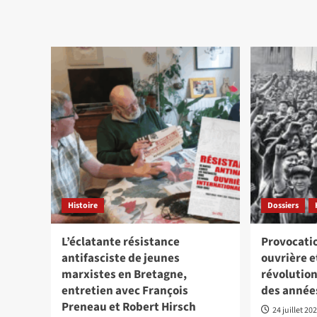
plu
sur
sur
Lutter
‘Tr
comme
War
en
Un
2014…
arm
et
con
aller
la
au
tra
bout
et
l’o
Histoire
Dossiers
L’éclatante résistance
Provocatio
antifasciste de jeunes
ouvrière e
marxistes en Bretagne,
révolution
entretien avec François
des année
Preneau et Robert Hirsch
24 juillet 20