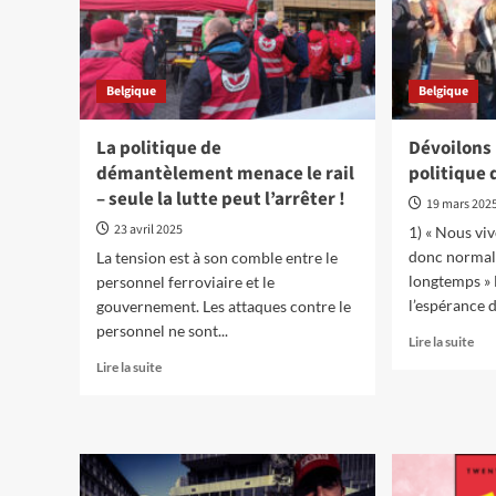
Belgique
Belgique
La politique de
Dévoilons
démantèlement menace le rail
politique 
– seule la lutte peut l’arrêter !
19 mars 202
23 avril 2025
1) « Nous viv
donc normal 
La tension est à son comble entre le
longtemps » 
personnel ferroviaire et le
l’espérance de
gouvernement. Les attaques contre le
personnel ne sont...
En
Lire la suite
sav
En
Lire la suite
plu
savoir
sur
plus
Dév
sur
les
La
men
politique
de
de