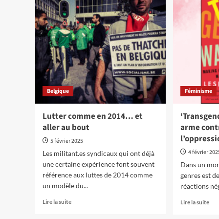
la
démantèlement
pol
menace
d’a
le
rail
–
seule
la
lutte
peut
l’arrêter
Belgique
Féminisme
!
Lutter comme en 2014… et
‘Transgend
aller au bout
arme contr
l’oppressi
5 février 2025
4 février 202
Les militant.es syndicaux qui ont déjà
une certaine expérience font souvent
Dans un mond
référence aux luttes de 2014 comme
genres est de
un modèle du...
réactions nég
En
En
Lire la suite
Lire la suite
savoir
sav
plus