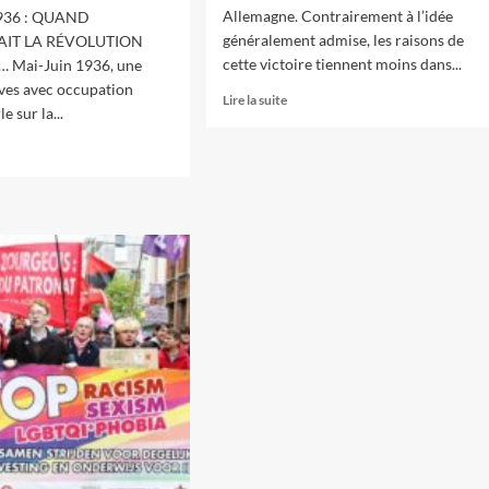
Allemagne. Contrairement à l’idée
936 : QUAND
généralement admise, les raisons de
IT LA RÉVOLUTION
cette victoire tiennent moins dans...
 Mai-Juin 1936, une
ves avec occupation
En
Lire la suite
e sur la...
savoir
plus
sur
oir
S’adapter
s
à
une
vocation
nouvelle
iste,
ère
oste
:
rière
la
crise
entiel
du
olutionnaire
trotskysme
s
après
la
nce
Seconde
guerre
ées
mondiale